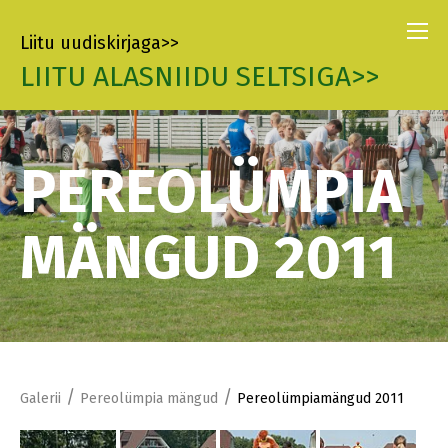
Liitu uudiskirjaga>>
LIITU ALASNIIDU SELTSIGA>>
PEREOLÜMPIA
MÄNGUD 2011
/
/
Galerii
Pereolümpia mängud
Pereolümpiamängud 2011