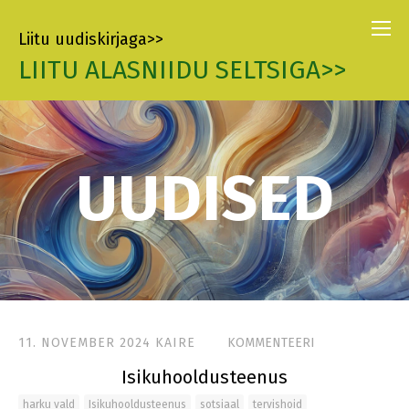
Liitu uudiskirjaga>>
LIITU ALASNIIDU SELTSIGA>>
UUDISED
11. NOVEMBER 2024
KAIRE
KOMMENTEERI
Isikuhooldusteenus
harku vald
Isikuhooldusteenus
sotsiaal
tervishoid