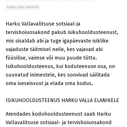
harku valla elanikele
Harku Vallavalitsuse sotsiaal-ja
tervishoiuosakond pakub isikuhooldusteenust,
mis sisaldab abi ja tuge igapäevaste isiklike
vajaduste täitmisel neile,
kes vajavad abi
füüsilise, vaimse või muu puude tõttu.
Isikuhooldusteenus, kui koduteenuse osa, on
suunatud inimestele, kes soovivad säilitada
oma iseseisvust ja elada oma kodus.
ISIKUHOOLDUSTEENUS HARKU VALLA ELANIKELE
Arendades koduhooldusteenust saab Harku
Vallavalitsuse sotsiaal- ja tervishoiuosakond