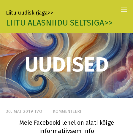
Liitu uudiskirjaga>>
LIITU ALASNIIDU SELTSIGA>>
UUDISED
30. MAI 2019
IVO
KOMMENTEERI
Meie Facebooki lehel on alati kõige
informatiivsem info