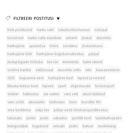
FILTREERI POSTITUSI
Kõik postitused
harku vald
Isikuhooldusteenus
sotsiaal
tervishoid
harku valla elanikele
advent
jõulud
alasniidu
harkujärve
apametsa
tiskre
sündmus
jõuluootuses
harkujärve kirik
harkujärve kogukonnakeskus
pärjad
jõulupärgade töötuba
tee ise
meisterda
kaire raiend
evelina barške
välijõusaal
alasniidu selts
mtü
kaasaveelarve
2025
koguonna eest
harkujärve kool
lapsed ja noored
liikuma kutsuv kool
lapsed
sport
virgestusala
tervisesport
elekter
katkestus
ole valmis
varu vett
akud täidetud
varu sööki
akuraadio
toiduvaru
buss
bussiliin 181
otse kesklinna
välja tee
põhja-eesti ühistranspordikeskus
tabasalu
Jüriöö
jooks
vabadus
sportlik kool
lastekaitsepäev
mänguväljak
kogukond
veloabi
jäätis
batuut
noolemäng