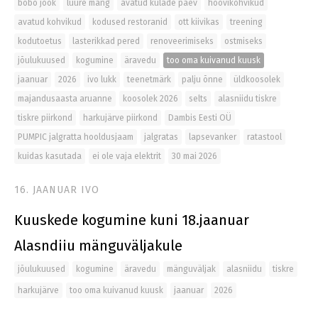
bobo jook
luure mäng
avatud külade päev
hoovikohvikud
avatud kohvikud
kodused restoranid
ott kiivikas
treening
kodutoetus
lasterikkad pered
renoveerimiseks
ostmiseks
jõulukuused
kogumine
äravedu
too oma kuivanud kuusk
jaanuar
2026
ivo lukk
teenetmärk
palju õnne
üldkoosolek
majandusaasta aruanne
koosolek 2026
selts
alasniidu tiskre
tiskre piirkond
harkujärve piirkond
Dambis Eesti OÜ
PUMPIC jalgratta hooldusjaam
jalgratas
lapsevanker
ratastool
kuidas kasutada
ei ole vaja elektrit
30 mai 2026
16. JAANUAR
IVO
Kuuskede kogumine kuni 18.jaanuar
Alasndiiu mänguväljakule
jõulukuused
kogumine
äravedu
mänguväljak
alasniidu
tiskre
harkujärve
too oma kuivanud kuusk
jaanuar
2026