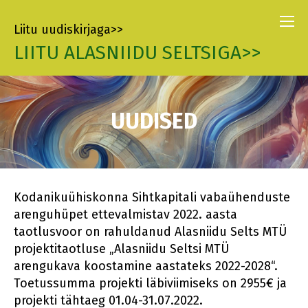
Liitu uudiskirjaga>>
LIITU ALASNIIDU SELTSIGA>>
UUDISED
Kodanikuühiskonna Sihtkapitali vabaühenduste
arenguhüpet ettevalmistav 2022. aasta
taotlusvoor on rahuldanud Alasniidu Selts MTÜ
projektitaotluse „Alasniidu Seltsi MTÜ
arengukava koostamine aastateks 2022-2028“.
Toetussumma projekti läbiviimiseks on 2955€ ja
projekti tähtaeg 01.04-31.07.2022.