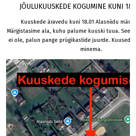
JÕULUKUUSKEDE KOGUMINE KUNI 18.
Kuuskede äravedu kuni 18.01 Alasniidu mängu
Märgistasime ala, kuhu palume kuuski tuua. See aa
ei ole, palun pange prügikastide juurde. Kuused vi
minema.